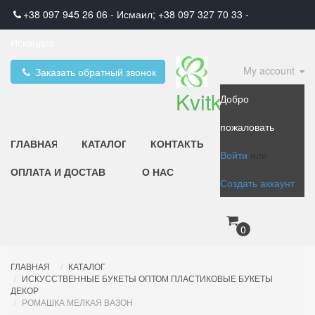
+38 097 945 26 06 - Исмаил; +38 097 327 70 33 -
Искандер
My account
Заказать обратный звонок
Kvitka
Добро
пожаловать
ГЛАВНАЯ
КАТАЛОГ
КОНТАКТЫ
Войти
или
ОПЛАТА И ДОСТАВКА
О НАС
Создать аккаунт
0
ГЛАВНАЯ
КАТАЛОГ
ИСКУССТВЕННЫЕ БУКЕТЫ ОПТОМ ПЛАСТИКОВЫЕ БУКЕТЫ
ДЕКОР
РОМАШКА МЕЛКАЯ ВАЗОН