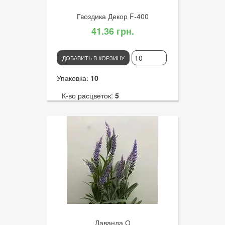
Гвоздика Декор F-400
41.36 грн.
ДОБАВИТЬ В КОРЗИНУ
Упаковка:
10
К-во расцветок:
5
Высота:
30
К-во голов:
15
Артикул:
3010
Диаметр цветка:
2
Лаванда О