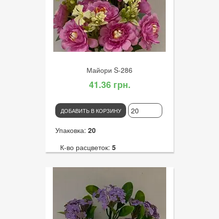
Диаметр цветка:
4
Майори S-286
41.36 грн.
ДОБАВИТЬ В КОРЗИНУ
Упаковка:
20
К-во расцветок:
5
Высота:
30
К-во голов:
10
Артикул:
3124
Диаметр цветка:
4