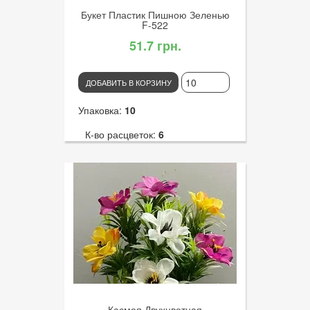
Букет Пластик Пишною Зеленью
F-522
51.7 грн.
ДОБАВИТЬ В КОРЗИНУ
Упаковка:
10
К-во расцветок:
6
Высота:
35
К-во голов:
7
Артикул:
3286
Диаметр цветка:
Касмея Двухцветная