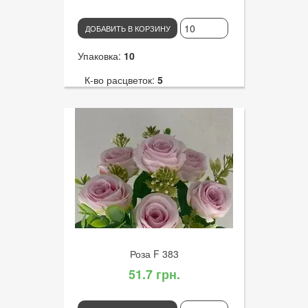
ДОБАВИТЬ В КОРЗИНУ
Упаковка:
10
К-во расцветок:
5
Высота:
32
К-во голов:
14
Артикул:
3253
Диаметр цветка:
2
Роза F 383
51.7 грн.