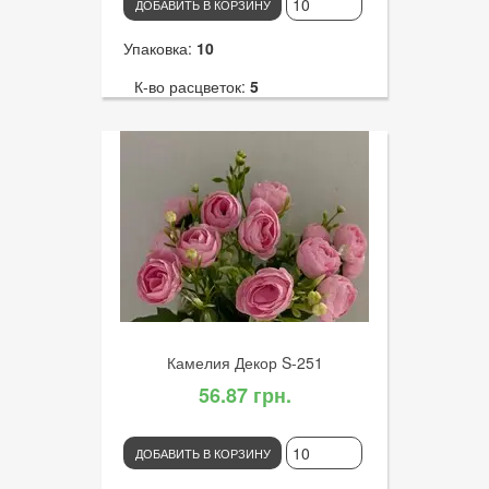
ДОБАВИТЬ В КОРЗИНУ
Упаковка:
10
К-во расцветок:
5
Высота:
32
К-во голов:
6
Артикул:
2851
Диаметр цветка:
6
Камелия Декор S-251
56.87 грн.
ДОБАВИТЬ В КОРЗИНУ