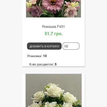
Ромашка F431
51.7 грн.
ДОБАВИТЬ В КОРЗИНУ
Упаковка:
10
К-во расцветок:
5
Высота:
30
К-во голов:
7
Артикул:
2971
Диаметр цветка:
7