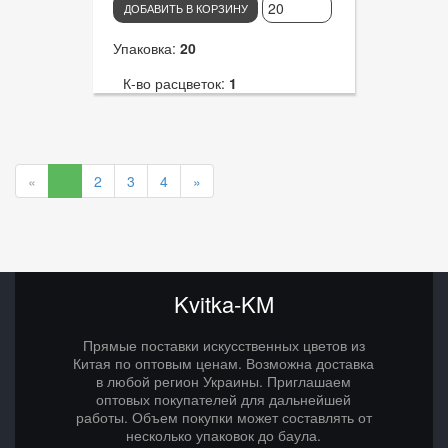
ДОБАВИТЬ В КОРЗИНУ
Упаковка:
20
К-во расцветок:
1
Высота:
32
К-во голов:
15
«
1
2
3
4
»
Артикул:
3277
Диаметр цветка:
14
Kvitka-KM
Прямые поставки искусственных цветов из
Китая по оптовым ценам. Возможна доставка
в любой регион Украины. Приглашаем
оптовых покупателей для дальнейшей
работы. Объем покупки может составлять от
несколько упаковок до баула.