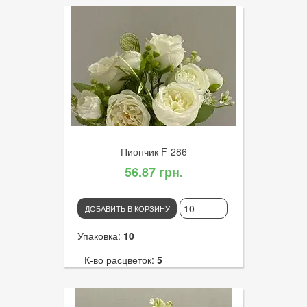
Высота:
35
К-во голов:
7
Артикул:
3024
Диаметр цветка:
5
Пиончик F-286
56.87 грн.
ДОБАВИТЬ В КОРЗИНУ
Упаковка:
10
К-во расцветок:
5
Высота:
33