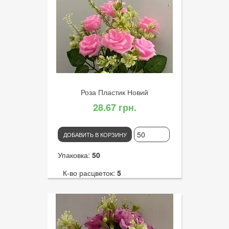
Артикул:
3041
Диаметр цветка:
5
Роза Пластик Новий
28.67 грн.
ДОБАВИТЬ В КОРЗИНУ
Упаковка:
50
К-во расцветок:
5
Высота:
32
К-во голов:
6
Артикул:
3240