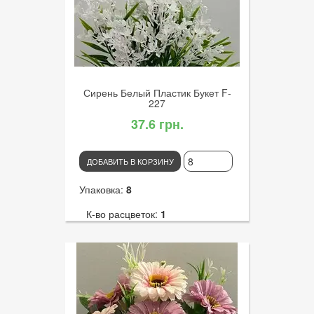
Диаметр цветка:
4
Сирень Белый Пластик Букет F-
227
37.6 грн.
ДОБАВИТЬ В КОРЗИНУ
Упаковка:
8
К-во расцветок:
1
Высота:
34
К-во голов:
7
Артикул:
2429
Диаметр цветка:
12