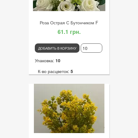
Роза Острая С Бутончиком F
61.1 грн.
ДОБАВИТЬ В КОРЗИНУ
Упаковка:
10
К-во расцветок:
5
Высота:
35
К-во голов:
6
Артикул:
3290
Диаметр цветка:
7