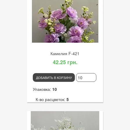
К-во голов:
5
Артикул:
2729
Диаметр цветка:
9
Камелия F-421
42.25 грн.
ДОБАВИТЬ В КОРЗИНУ
Упаковка:
10
К-во расцветок:
5
Высота:
32
К-во голов:
10
Артикул:
2972