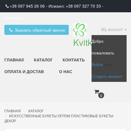
+38 097 945 26 06 - Исмаил; +38 097 327 70 33 -
Искандер
My account
Заказать обратный звонок
Kvitka
Добро
пожаловать
ГЛАВНАЯ
КАТАЛОГ
КОНТАКТЫ
Войти
или
ОПЛАТА И ДОСТАВКА
О НАС
Создать аккаунт
0
ГЛАВНАЯ
КАТАЛОГ
ИСКУССТВЕННЫЕ БУКЕТЫ ОПТОМ ПЛАСТИКОВЫЕ БУКЕТЫ
ДЕКОР