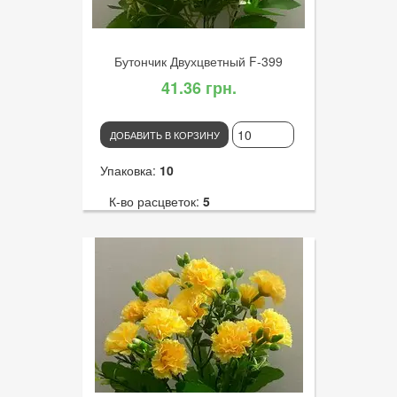
Бутончик Двухцветный F-399
41.36 грн.
ДОБАВИТЬ В КОРЗИНУ
Упаковка:
10
К-во расцветок:
5
Высота:
30
К-во голов:
20
Артикул:
3011
Диаметр цветка:
2