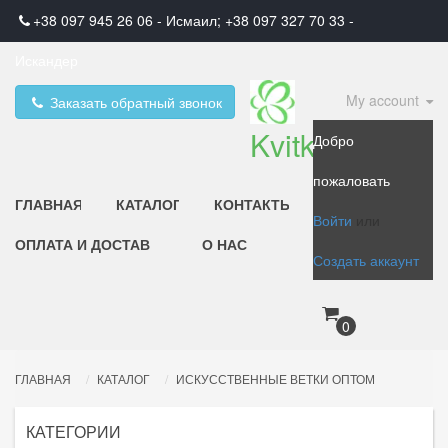
+38 097 945 26 06 - Исмаил; +38 097 327 70 33 -
Искандер
My account
Заказать обратный звонок
Kvitka
Добро
пожаловать
ГЛАВНАЯ
КАТАЛОГ
КОНТАКТЫ
Войти
или
ОПЛАТА И ДОСТАВКА
О НАС
Создать аккаунт
0
ГЛАВНАЯ
КАТАЛОГ
ИСКУССТВЕННЫЕ ВЕТКИ ОПТОМ
КАТЕГОРИИ