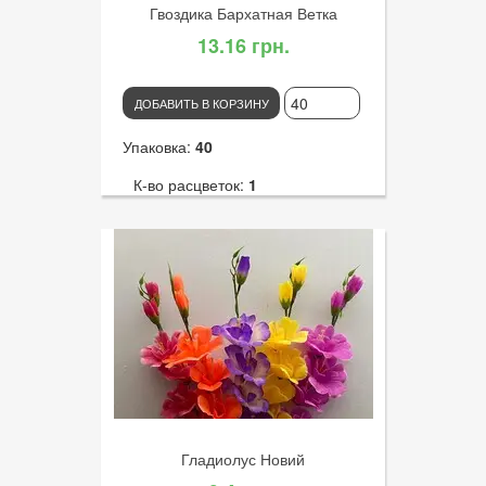
Гвоздика Бархатная Ветка
13.16 грн.
ДОБАВИТЬ В КОРЗИНУ
Упаковка:
40
К-во расцветок:
1
Высота:
65
К-во голов:
1
Артикул:
2109
Диаметр цветка:
10
Гладиолус Новий