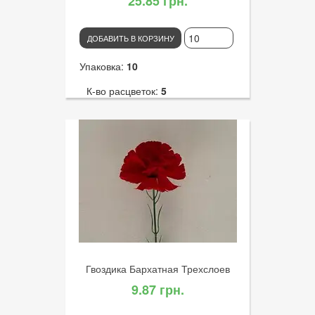
25.85 грн.
ДОБАВИТЬ В КОРЗИНУ
Упаковка:
10
К-во расцветок:
5
Высота:
33
К-во голов:
5
Артикул:
3023
Диаметр цветка:
5
Гвоздика Бархатная Трехслоев
9.87 грн.