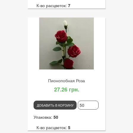
К-во расцветок:
7
Высота:
62
К-во голов:
1
Артикул:
2900
Диаметр цветка:
9
Пионопобная Роза
27.26 грн.
ДОБАВИТЬ В КОРЗИНУ
Упаковка:
50
К-во расцветок:
5