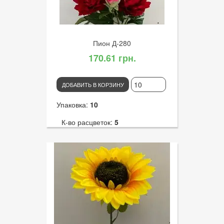
Пион Д-280
170.61 грн.
ДОБАВИТЬ В КОРЗИНУ
Упаковка:
10
К-во расцветок:
5
Высота:
85
К-во голов:
5
Артикул:
3137
Диаметр цветка:
14