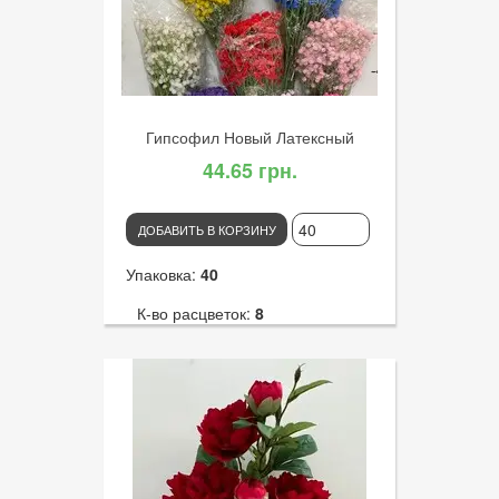
Диаметр цветка:
19
Гипсофил Новый Латексный
44.65 грн.
ДОБАВИТЬ В КОРЗИНУ
Упаковка:
40
К-во расцветок:
8
Высота:
62
К-во голов:
4
Артикул:
3066
Диаметр цветка:
5