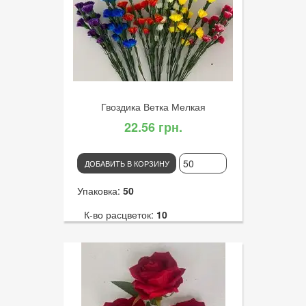
Гвоздика Ветка Мелкая
22.56 грн.
ДОБАВИТЬ В КОРЗИНУ
Упаковка:
50
К-во расцветок:
10
Высота:
60
К-во голов:
12
Артикул:
2798