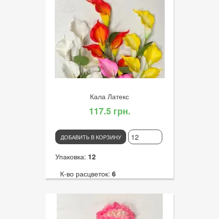
К-во голов:
1
Артикул:
3068
Диаметр цветка:
9
Кала Латекс
117.5 грн.
ДОБАВИТЬ В КОРЗИНУ
Упаковка:
12
К-во расцветок:
6
Высота:
106
К-во голов:
5