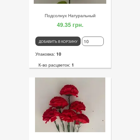
Подсолнух Натуральный
49.35 грн.
ДОБАВИТЬ В КОРЗИНУ
Упаковка:
10
К-во расцветок:
1
Высота:
70
К-во голов:
1
Артикул:
2654
Диаметр цветка:
19