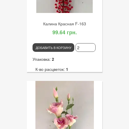
Калина Красная F-163
99.64 грн.
ДОБАВИТЬ В КОРЗИНУ
Упаковка:
2
К-во расцветок:
1
Высота:
95
К-во голов:
168
Артикул:
2458
Диаметр цветка:
1