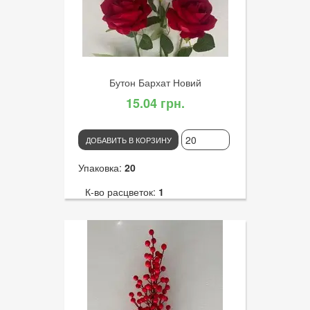
Диаметр цветка:
2
Бутон Бархат Новий
15.04 грн.
ДОБАВИТЬ В КОРЗИНУ
Упаковка:
20
К-во расцветок:
1
Высота:
55
К-во голов:
1
Артикул:
3353
Диаметр цветка:
9