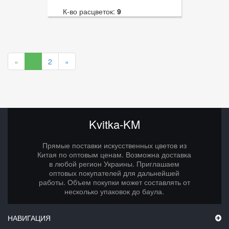
К-во расцветок:
9
Высота:
72
К-во голов:
3
«
1
2
»
Артикул:
3116
Диаметр цветка:
11
Kvitka-KM
Прямые поставки искусственных цветов из
Китая по оптовым ценам. Возможна доставка
в любой регион Украины. Приглашаем
оптовых покупателей для дальнейшей
работы. Объем покупки может составлять от
несколько упаковок до баула.
НАВИГАЦИЯ